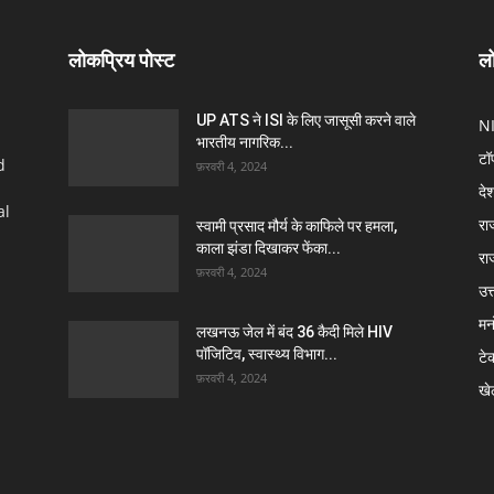
लोकप्रिय पोस्ट
लो
UP ATS ने ISI के लिए जासूसी करने वाले
N
भारतीय नागरिक...
टॉ
d
फ़रवरी 4, 2024
दे
al
रा
स्वामी प्रसाद मौर्य के काफिले पर हमला,
काला झंडा दिखाकर फेंका...
रा
फ़रवरी 4, 2024
उत्
मन
लखनऊ जेल में बंद 36 कैदी मिले HIV
पॉजिटिव, स्वास्थ्य विभाग...
टे
फ़रवरी 4, 2024
खे