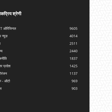
कप्रिय श्रेणी
IT ओरिजिनल
9605
प न्यूज़
4014
श
2511
ज्य
2440
जनीति
1837
तर प्रदेश
1425
ोरंजन
1137
क - ऑटो
969
ल
903