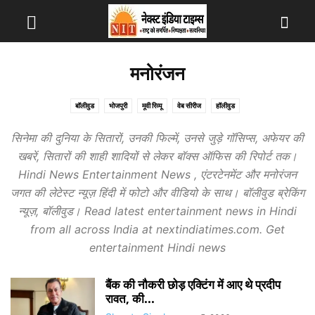
मनोरंजन
बॉलीवुड
भोजपुरी
मूवी रिव्यू
वेब सीरीज
हॉलीवुड
सिनेमा की दुनिया के सितारों, उनकी फिल्‍में, उनसे जुड़े गॉसिप्‍स, अफेयर की
खबरें, सितारों की शाही शादियों से लेकर बॉक्‍स ऑफिस की रिपोर्ट तक।
Hindi News Entertainment News , एंटरटेनमेंट और मनोरंजन
जगत की लेटेस्ट न्यूज़ हिंदी में फोटो और वीडियो के साथ। बॉलीवुड ब्रेकिंग
न्यूज़, बॉलीवुड। Read latest entertainment news in Hindi
from all across India at nextindiatimes.com. Get
entertainment Hindi news
बैंक की नौकरी छोड़ एक्टिंग में आए थे प्रदीप
रावत, की...