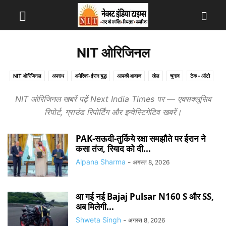
NIT ओरिजिनल
NIT ओरिजिनल
अपराध
अमेरिका-ईरान युद्ध
आपकी आवाज
खेल
चुनाव
टेक - ऑटो
टॉप न्यूज़
दुनिया
देश
धर्म
पंचायत चुनाव
फोटो
बिजनेस
मनोरंजन
यूटिलिटी
NIT ओरिजिनल खबरें पढ़ें Next India Times पर — एक्सक्लूसिव
राजनीति
राज्य
राशिफल
लाइफस्टाइल
विदेश
वीडियो
वुमन
व्यक्ति विशेष
रिपोर्ट, ग्राउंड रिपोर्टिंग और इन्वेस्टिगेटिव खबरें।
शिक्षा
हेल्थ
PAK-सऊदी-तुर्किये रक्षा समझौते पर ईरान ने
कसा तंज, रियाद को दी...
Alpana Sharma
-
अगस्त 8, 2026
आ गई नई Bajaj Pulsar N160 S और SS,
अब मिलेगी...
Shweta Singh
-
अगस्त 8, 2026