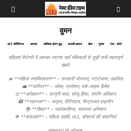
वुमन
NIT ओरिजिनल
अपराध
अमेरिका-ईरान युद्ध
आपकी आवाज
खेल
चुनाव
टेक - ऑटो
टॉप न्यूज़
दुनिया
देश
धर्म
पंचायत चुनाव
फोटो
बिजनेस
मनोरंजन
यूटिलिटी
महिलाएं कैटेगरी में आपका स्वाग्य! यहाँ महिलाओं से जुड़ी सभी महत्वपूर्ण
राजनीति
राज्य
राशिफल
लाइफस्टाइल
विदेश
वीडियो
वुमन
व्यक्ति विशेष
खबरें:
शिक्षा
हेल्थ
🔥 **महिला सशक्तिकरण** – सरकारी योजनाएं, स्टार्टअप्स, उद्यमिता
💼 **करियर** – जॉब्स, प्रमोशन, वर्क-लाइफ बैलेंस
⚖️ **अधिकार** – कानूनी मदद, घरेलू हिंसा, संपत्ति अधिकार
🏥 **स्वास्थ्य** – मातृत्व, पीरियड्स, मेंस्ट्रुअल हाइजीन
📚 **शिक्षा** – स्कॉलरशिप्स, साक्षरता अभियान
🌟 **सफलता** – महिला उद्यमी, IAS, डॉक्टर्स की कहानियां
लखनऊ/UP फोकस: