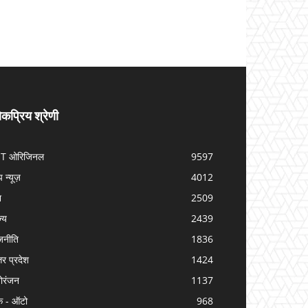
कप्रिय श्रेणी
IT ओरिजिनल
9597
प न्यूज़
4012
श
2509
ज्य
2439
जनीति
1836
तर प्रदेश
1424
ोरंजन
1137
क - ऑटो
968