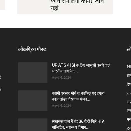
कौन संभालेगा काम? जानें
यहां
लोकप्रिय पोस्ट
लो
UP ATS ने ISI के लिए जासूसी करने वाले
N
भारतीय नागरिक...
टॉ
d
फ़रवरी 4, 2024
दे
al
रा
स्वामी प्रसाद मौर्य के काफिले पर हमला,
काला झंडा दिखाकर फेंका...
रा
फ़रवरी 4, 2024
उत्
मन
लखनऊ जेल में बंद 36 कैदी मिले HIV
पॉजिटिव, स्वास्थ्य विभाग...
टे