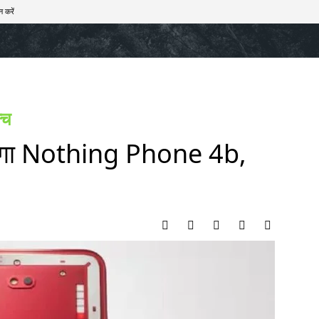
न करें
खेल
टेक – ऑटो
राज्य
मनोरंजन
लाइफस्टाइल
न्च
करेगा Nothing Phone 4b,