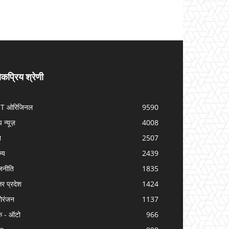
कप्रिय श्रेणी
IT ओरिजिनल
9590
प न्यूज़
4008
श
2507
ज्य
2439
जनीति
1835
तर प्रदेश
1424
ोरंजन
1137
क - ऑटो
966