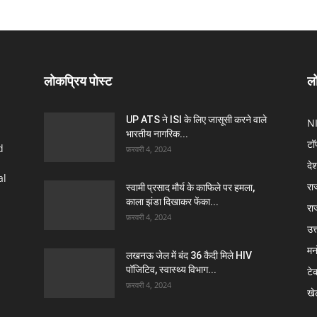
लोकप्रिय पोस्ट
लो
UP ATS ने ISI के लिए जासूसी करने वाले
N
भारतीय नागरिक...
टॉ
d
फ़रवरी 4, 2024
दे
al
रा
स्वामी प्रसाद मौर्य के काफिले पर हमला,
काला झंडा दिखाकर फेंका...
रा
फ़रवरी 4, 2024
उत्
मन
लखनऊ जेल में बंद 36 कैदी मिले HIV
पॉजिटिव, स्वास्थ्य विभाग...
टे
फ़रवरी 4, 2024
खे