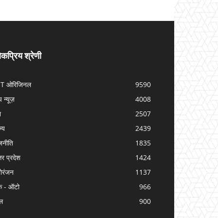
कप्रिय श्रेणी
IT ओरिजिनल
9590
प न्यूज़
4008
श
2507
ज्य
2439
जनीति
1835
तर प्रदेश
1424
ोरंजन
1137
क - ऑटो
966
ल
900