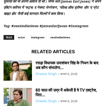
मुफासा को भी अपनी आवाज दी थी। जेम्स अर्ल (James Earl Jones) ने अपने
एक्टिंग करियर में ‘रूट्स: द नेक्स्ट जेनरेशन’, ‘फील्ड ऑफ ड्रीम्स’ और ‘द ग्रेट
व्हाइट होप’ जैसी कई शानदार फिल्मों में काम किया।
Tag: #nextindiatimes #JamesEarlJones #Instagram
TAGS
actor
instagram
nextindiatimes
RELATED ARTICLES
रसड़ा विधायक उमाशंकर सिंह के निधन के बाद
अब कौन संभालेगा...
Shweta Singh
-
अगस्त 6, 2026
80 साल की उम्र में अकेली है ये TV एक्ट्रेस,
पिता...
Shweta Singh
-
अगस्त 6, 2026