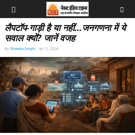
लैपटॉप-गाड़ी है या नहीं…जनगणना में ये
सवाल क्यों? जानें वजह
By
Shweta Singh
-
जून 12, 2026