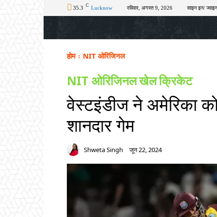
C
35.3
Lucknow
रविवार, अगस्त 9, 2026
साइन इन/ ज्वाइन
होम
टॉप न्यूज़
अपराध
चुनाव
शिक्षा
होम
NIT ओरिजिनल
NIT ओरिजिनल
खेल
क्रिकेट
वेस्टइंडीज ने अमेरिका को
शानदार गेम
Shweta Singh
जून 22, 2024