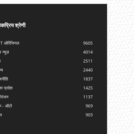
कप्रिय श्रेणी
IT ओरिजिनल
9605
प न्यूज़
4014
श
2511
ज्य
2440
जनीति
1837
तर प्रदेश
1425
ोरंजन
1137
क - ऑटो
969
ल
903