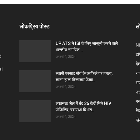
लोकप्रिय पोस्ट
लो
UP ATS ने ISI के लिए जासूसी करने वाले
N
भारतीय नागरिक...
टॉ
d
फ़रवरी 4, 2024
दे
al
रा
स्वामी प्रसाद मौर्य के काफिले पर हमला,
काला झंडा दिखाकर फेंका...
रा
फ़रवरी 4, 2024
उत्
मन
लखनऊ जेल में बंद 36 कैदी मिले HIV
पॉजिटिव, स्वास्थ्य विभाग...
टे
फ़रवरी 4, 2024
खे