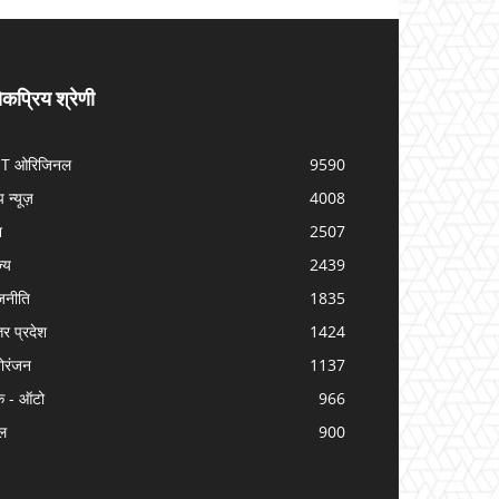
कप्रिय श्रेणी
IT ओरिजिनल
9590
प न्यूज़
4008
श
2507
ज्य
2439
जनीति
1835
तर प्रदेश
1424
ोरंजन
1137
क - ऑटो
966
ल
900