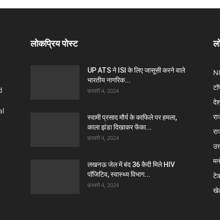
लोकप्रिय पोस्ट
लो
UP ATS ने ISI के लिए जासूसी करने वाले
N
भारतीय नागरिक...
टॉ
d
फ़रवरी 4, 2024
दे
al
रा
स्वामी प्रसाद मौर्य के काफिले पर हमला,
काला झंडा दिखाकर फेंका...
रा
फ़रवरी 4, 2024
उत्
मन
लखनऊ जेल में बंद 36 कैदी मिले HIV
पॉजिटिव, स्वास्थ्य विभाग...
टे
फ़रवरी 4, 2024
खे