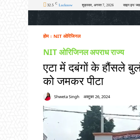
C
32.5
Lucknow
शुक्रवार, अगस्त 7, 2026
साइन इन/ ज्वा
होम
टॉप न्यूज़
अपराध
चुनाव
शिक्षा
होम
NIT ओरिजिनल
NIT ओरिजिनल
अपराध
राज्य
एटा में दबंगों के हौंसले बु
को जमकर पीटा
Shweta Singh
अक्टूबर 26, 2024