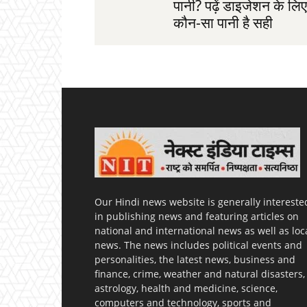
पानी? पढ़ें डाइजेशन के लिए
कौन-सा पानी है सही
Our Hindi news website is generally intereste
in publishing news and featuring articles on
national and international news as well as loc
news. The news includes political events and
personalities, the latest news, business and
finance, crime, weather and natural disasters,
astrology, health and medicine, science,
computers and technology, sports and