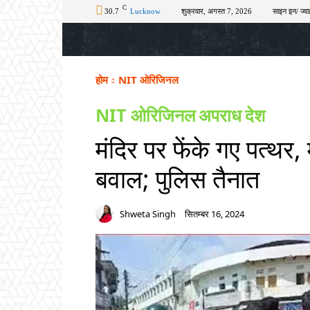
C
30.7
Lucknow
शुक्रवार, अगस्त 7, 2026
साइन इन/ ज्वा
होम
टॉप न्यूज़
अपराध
चुनाव
शिक्षा
होम
NIT ओरिजिनल
NIT ओरिजिनल
अपराध
देश
मंदिर पर फेंके गए पत्थर, म
बवाल; पुलिस तैनात
Shweta Singh
सितम्बर 16, 2024