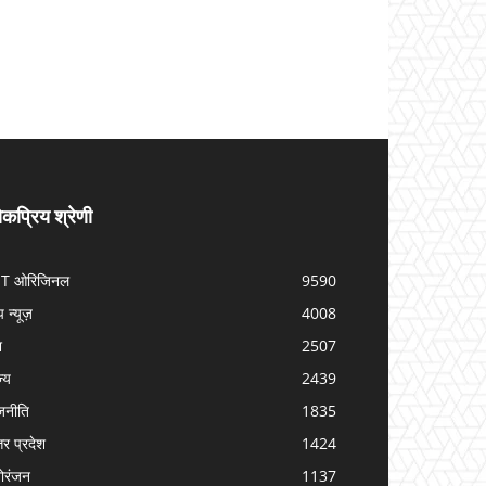
कप्रिय श्रेणी
IT ओरिजिनल
9590
प न्यूज़
4008
श
2507
ज्य
2439
जनीति
1835
तर प्रदेश
1424
ोरंजन
1137