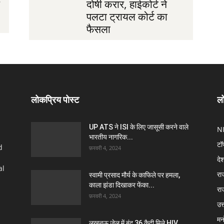
दोषी करार, हाईकोर्ट ने
पलटा ट्रायल कोर्ट का
फैसला
लोकप्रिय पोस्ट
लो
UP ATS ने ISI के लिए जासूसी करने वाले
N
भारतीय नागरिक...
टॉ
d
फ़रवरी 4, 2024
दे
al
रा
स्वामी प्रसाद मौर्य के काफिले पर हमला,
काला झंडा दिखाकर फेंका...
रा
फ़रवरी 4, 2024
उत्
मन
लखनऊ जेल में बंद 36 कैदी मिले HIV