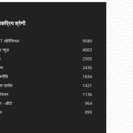
कप्रिय श्रेणी
IT ओरिजिनल
9580
प न्यूज़
4003
श
2505
ज्य
2436
जनीति
1834
तर प्रदेश
1421
ोरंजन
1136
क - ऑटो
964
ल
899