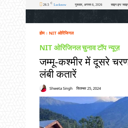
C
26.5
Lucknow
गुरूवार, अगस्त 6, 2026
साइन इन/ ज्वाइन
होम
टॉप न्यूज़
अपराध
चुनाव
शिक्षा
होम
NIT ओरिजिनल
NIT ओरिजिनल
चुनाव
टॉप न्यूज़
जम्मू-कश्मीर में दूसरे च
लंबी कतारें
Shweta Singh
सितम्बर 25, 2024