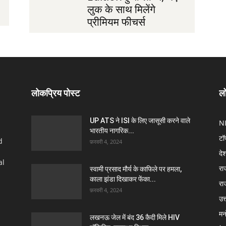
लुक के साथ मिलेंगे
प्रीमियम फीचर्स
लोकप्रिय पोस्ट
लो
UP ATS ने ISI के लिए जासूसी करने वाले
N
भारतीय नागरिक...
टॉ
d
फ़रवरी 4, 2024
दे
al
रा
स्वामी प्रसाद मौर्य के काफिले पर हमला,
काला झंडा दिखाकर फेंका...
रा
फ़रवरी 4, 2024
उत्
मन
लखनऊ जेल में बंद 36 कैदी मिले HIV