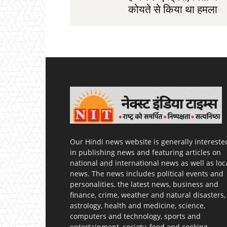
कोयते से किया था हमला
Our Hindi news website is generally intereste
in publishing news and featuring articles on
national and international news as well as loc
news. The news includes political events and
personalities, the latest news, business and
finance, crime, weather and natural disasters,
astrology, health and medicine, science,
computers and technology, sports and
entertainment, society, food and cooking,