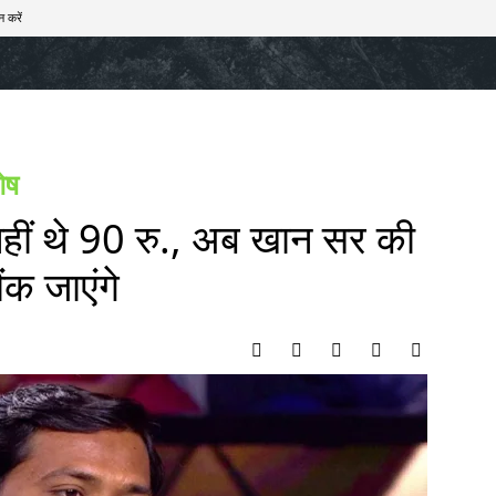
न करें
खेल
टेक – ऑटो
राज्य
मनोरंजन
लाइफस्टाइल
शेष
हीं थे 90 रु., अब खान सर की
क जाएंगे