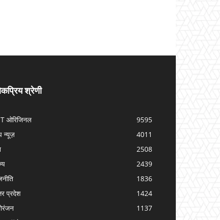
कप्रिय श्रेणी
IT ओरिजिनल
9595
प न्यूज़
4011
श
2508
ज्य
2439
जनीति
1836
तर प्रदेश
1424
ोरंजन
1137