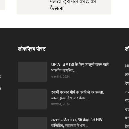
पलटा ट्रायल कोर्ट का
फैसला
लोकप्रिय पोस्ट
लो
UP ATS ने ISI के लिए जासूसी करने वाले
N
भारतीय नागरिक...
टॉ
d
फ़रवरी 4, 2024
दे
al
रा
स्वामी प्रसाद मौर्य के काफिले पर हमला,
काला झंडा दिखाकर फेंका...
रा
फ़रवरी 4, 2024
उत्
मन
लखनऊ जेल में बंद 36 कैदी मिले HIV
पॉजिटिव, स्वास्थ्य विभाग...
टे