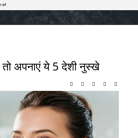
न करें
खेल
टेक – ऑटो
राज्य
मनोरंजन
लाइफस्टाइल
न तो अपनाएं ये 5 देशी नुस्खे