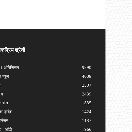
कप्रिय श्रेणी
IT ओरिजिनल
9590
प न्यूज़
4008
श
2507
ज्य
2439
जनीति
1835
तर प्रदेश
1424
ोरंजन
1137
क - ऑटो
966