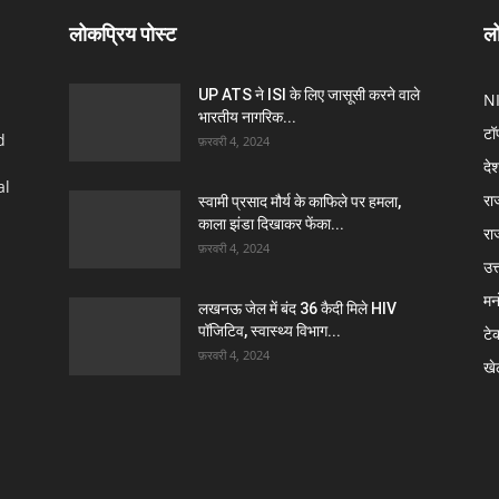
लोकप्रिय पोस्ट
लो
UP ATS ने ISI के लिए जासूसी करने वाले
N
भारतीय नागरिक...
टॉ
d
फ़रवरी 4, 2024
दे
al
रा
स्वामी प्रसाद मौर्य के काफिले पर हमला,
काला झंडा दिखाकर फेंका...
रा
फ़रवरी 4, 2024
उत्
मन
लखनऊ जेल में बंद 36 कैदी मिले HIV
पॉजिटिव, स्वास्थ्य विभाग...
टे
फ़रवरी 4, 2024
खे