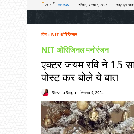
C
28.6
Lucknow
शनिवार, अगस्त 8, 2026
साइन इन/ ज्वाइ
होम
टॉप न्यूज़
अपराध
चुनाव
शिक्षा
होम
NIT ओरिजिनल
NIT ओरिजिनल
मनोरंजन
एक्टर जयम रवि ने 15 सा
पोस्ट कर बोले ये बात
Shweta Singh
सितम्बर 9, 2024