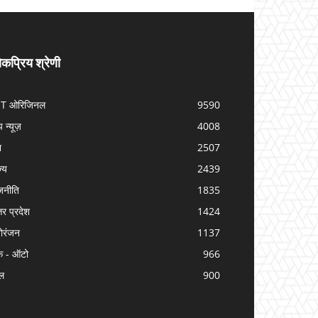
कप्रिय श्रेणी
IT ओरिजिनल
9590
प न्यूज़
4008
श
2507
ज्य
2439
जनीति
1835
तर प्रदेश
1424
ोरंजन
1137
क - ऑटो
966
ल
900