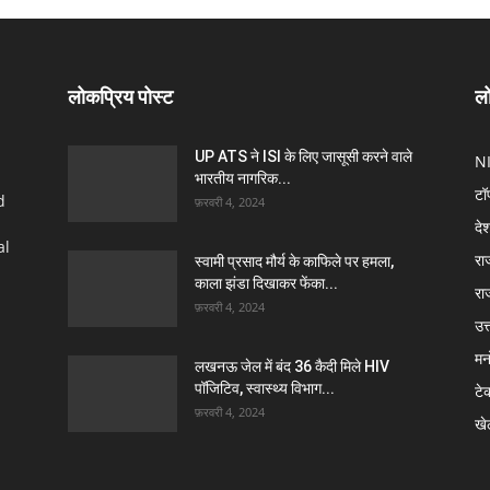
लोकप्रिय पोस्ट
लो
UP ATS ने ISI के लिए जासूसी करने वाले
N
भारतीय नागरिक...
टॉ
d
फ़रवरी 4, 2024
दे
al
रा
स्वामी प्रसाद मौर्य के काफिले पर हमला,
काला झंडा दिखाकर फेंका...
रा
फ़रवरी 4, 2024
उत्
मन
लखनऊ जेल में बंद 36 कैदी मिले HIV
पॉजिटिव, स्वास्थ्य विभाग...
टे
फ़रवरी 4, 2024
खे