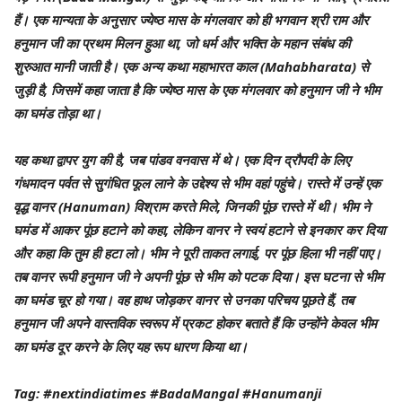
हैं। एक मान्यता के अनुसार ज्येष्ठ मास के मंगलवार को ही भगवान श्री राम और
हनुमान जी का प्रथम मिलन हुआ था, जो धर्म और भक्ति के महान संबंध की
शुरुआत मानी जाती है। एक अन्य कथा महाभारत काल (Mahabharata) से
जुड़ी है, जिसमें कहा जाता है कि ज्येष्ठ मास के एक मंगलवार को हनुमान जी ने भीम
का घमंड तोड़ा था।
यह कथा द्वापर युग की है, जब पांडव वनवास में थे। एक दिन द्रौपदी के लिए
गंधमादन पर्वत से सुगंधित फूल लाने के उद्देश्य से भीम वहां पहुंचे। रास्ते में उन्हें एक
वृद्ध वानर (Hanuman) विश्राम करते मिले, जिनकी पूंछ रास्ते में थी। भीम ने
घमंड में आकर पूंछ हटाने को कहा, लेकिन वानर ने स्वयं हटाने से इनकार कर दिया
और कहा कि तुम ही हटा लो। भीम ने पूरी ताकत लगाई, पर पूंछ हिला भी नहीं पाए।
तब वानर रूपी हनुमान जी ने अपनी पूंछ से भीम को पटक दिया। इस घटना से भीम
का घमंड चूर हो गया। वह हाथ जोड़कर वानर से उनका परिचय पूछते हैं, तब
हनुमान जी अपने वास्तविक स्वरूप में प्रकट होकर बताते हैं कि उन्होंने केवल भीम
का घमंड दूर करने के लिए यह रूप धारण किया था।
Tag: #nextindiatimes #BadaMangal #Hanumanji