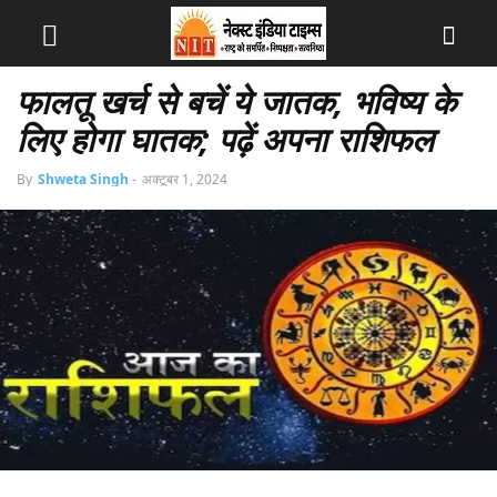
फालतू खर्च से बचें ये जातक, भविष्य के
लिए होगा घातक; पढ़ें अपना राशिफल
By
Shweta Singh
-
अक्टूबर 1, 2024