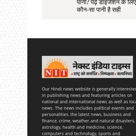
पानी? पढ़ें डाइजेशन के लिए
कौन-सा पानी है सही
Our Hindi news website is generally intereste
in publishing news and featuring articles on
national and international news as well as loc
news. The news includes political events and
personalities, the latest news, business and
finance, crime, weather and natural disasters,
astrology, health and medicine, science,
computers and technology, sports and