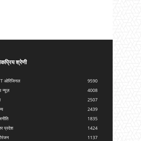
कप्रिय श्रेणी
IT ओरिजिनल
9590
प न्यूज़
4008
श
2507
ज्य
2439
जनीति
1835
तर प्रदेश
1424
ोरंजन
1137