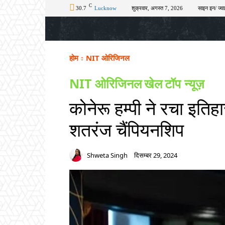
C
30.7
Lucknow
शुक्रवार, अगस्त 7, 2026
साइन इन/ ज्वा
होम
टॉप न्यूज़
अपराध
चुनाव
शिक्षा
होम
NIT ओरिजिनल
NIT ओरिजिनल
खेल
टॉप न्यूज़
कोनेरू हम्पी ने रचा इतिहा
शतरंज चैंपियनशिप
Shweta Singh
दिसम्बर 29, 2024