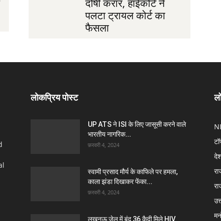
दोषी करार, हाईकोर्ट ने
पलटा ट्रायल कोर्ट का
फैसला
लोकप्रिय पोस्ट
लो
UP ATS ने ISI के लिए जासूसी करने वाले
N
भारतीय नागरिक...
टॉ
d
फ़रवरी 4, 2024
दे
al
रा
स्वामी प्रसाद मौर्य के काफिले पर हमला,
काला झंडा दिखाकर फेंका...
रा
फ़रवरी 4, 2024
उत्
मन
लखनऊ जेल में बंद 36 कैदी मिले HIV