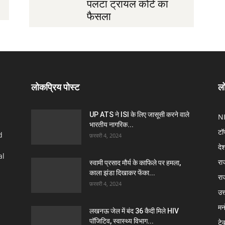
पलटा ट्रायल कोर्ट का
फैसला
लोकप्रिय पोस्ट
लो
UP ATS ने ISI के लिए जासूसी करने वाले
N
भारतीय नागरिक...
टॉ
d
फ़रवरी 4, 2024
दे
al
रा
स्वामी प्रसाद मौर्य के काफिले पर हमला,
काला झंडा दिखाकर फेंका...
रा
फ़रवरी 4, 2024
उत्
मन
लखनऊ जेल में बंद 36 कैदी मिले HIV
पॉजिटिव, स्वास्थ्य विभाग...
टे