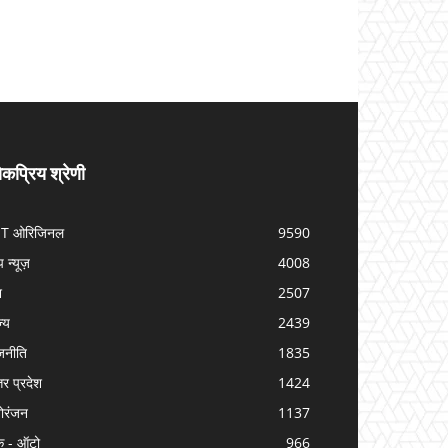
कप्रिय श्रेणी
IT ओरिजिनल
9590
प न्यूज़
4008
श
2507
ज्य
2439
जनीति
1835
तर प्रदेश
1424
ोरंजन
1137
क - ऑटो
966