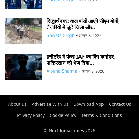
सिद्धार्थनगर: कल बांसी आएंगे सीएम योगी,
तैयारियों में जुटे जिला और...
Shweta Singh
-
अगस्त 8, 2026
हनीट्रैप में फंसा IAF का विंग कमांडर,
पाकिस्तान को भेज दिया...
Alpana Sharma
-
अगस्त 8, 2026
About us
Advertise With Us
Download App
Contact Us
Privacy Policy
Cookie Policy
Terms & Conditions
© Next India Times 2026