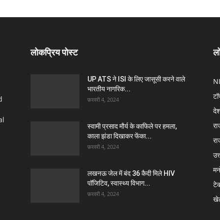
लोकप्रिय पोस्ट
लो
UP ATS ने ISI के लिए जासूसी करने वाले
N
भारतीय नागरिक...
टॉ
d
फ़रवरी 4, 2024
दे
al
रा
स्वामी प्रसाद मौर्य के काफिले पर हमला,
काला झंडा दिखाकर फेंका...
रा
फ़रवरी 4, 2024
उत्
मन
लखनऊ जेल में बंद 36 कैदी मिले HIV
पॉजिटिव, स्वास्थ्य विभाग...
टे
फ़रवरी 4, 2024
खे