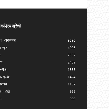
कप्रिय श्रेणी
IT ओरिजिनल
9590
प न्यूज़
4008
श
2507
ज्य
2439
जनीति
1835
तर प्रदेश
1424
ोरंजन
1137
क - ऑटो
966
ल
900