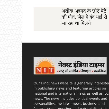
अतीक अहमद के छोटे बेटे
की मौत, जेल में बंद भाई से
जा रहा था मिलने
Our Hindi news website is generally intereste
in publishing news and featuring articles on
national and international news as well as loc
news. The news includes political events and
personalities, the latest news, business and
finance, crime, weather and natural disasters,