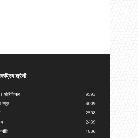
कप्रिय श्रेणी
IT ओरिजिनल
9593
प न्यूज़
4009
श
2508
ज्य
2439
जनीति
1836