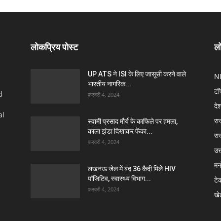
लोकप्रिय पोस्ट
लो
UP ATS ने ISI के लिए जासूसी करने वाले
N
भारतीय नागरिक...
टॉ
d
फ़रवरी 4, 2024
दे
al
रा
स्वामी प्रसाद मौर्य के काफिले पर हमला,
काला झंडा दिखाकर फेंका...
रा
फ़रवरी 4, 2024
उत्
मन
लखनऊ जेल में बंद 36 कैदी मिले HIV
पॉजिटिव, स्वास्थ्य विभाग...
टे
फ़रवरी 4, 2024
खे