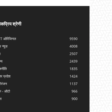
कप्रिय श्रेणी
IT ओरिजिनल
9590
प न्यूज़
4008
श
2507
ज्य
2439
जनीति
1835
तर प्रदेश
1424
ोरंजन
1137
क - ऑटो
966
ल
900