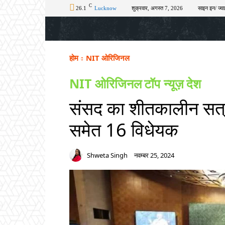
C
26.1
Lucknow
शुक्रवार, अगस्त 7, 2026
साइन इन/ ज्वा
होम
टॉप न्यूज़
अपराध
चुनाव
शिक्षा
होम
NIT ओरिजिनल
NIT ओरिजिनल
टॉप न्यूज़
देश
संसद का शीतकालीन सत्र 
समेत 16 विधेयक
Shweta Singh
नवम्बर 25, 2024