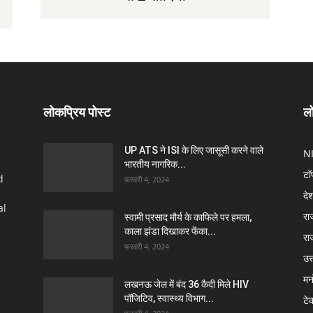
लोकप्रिय पोस्ट
लो
UP ATS ने ISI के लिए जासूसी करने वाले
N
भारतीय नागरिक...
टॉ
d
फ़रवरी 4, 2024
दे
al
रा
स्वामी प्रसाद मौर्य के काफिले पर हमला,
काला झंडा दिखाकर फेंका...
रा
फ़रवरी 4, 2024
उत्
मन
लखनऊ जेल में बंद 36 कैदी मिले HIV
पॉजिटिव, स्वास्थ्य विभाग...
टे