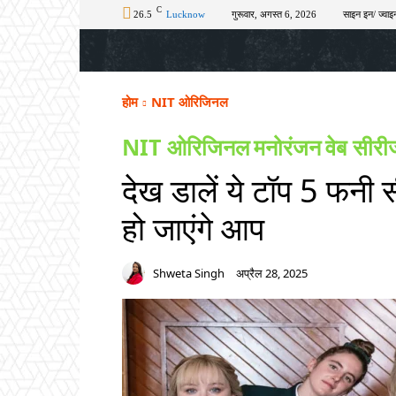
C
26.5
Lucknow
गुरूवार, अगस्त 6, 2026
साइन इन/ ज्वाइन
होम
टॉप न्यूज़
अपराध
चुनाव
शिक्षा
होम
NIT ओरिजिनल
NIT ओरिजिनल
मनोरंजन
वेब सीरी
देख डालें ये टॉप 5 फनी 
हो जाएंगे आप
Shweta Singh
अप्रैल 28, 2025