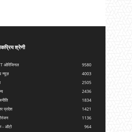
कप्रिय श्रेणी
IT ओरिजिनल
9580
प न्यूज़
4003
श
2505
ज्य
2436
जनीति
1834
तर प्रदेश
1421
ोरंजन
1136
क - ऑटो
964