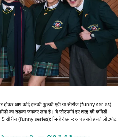
े बोर होकर आप कोई हलकी फुल्की मूवी या सीरीज (funny series)
कॉमेडी का तड़का जमकर लगा है। ये प्लेटफॉर्म हर तरह की कॉमेडी
प 5 सीरीज (funny series); जिन्हें देखकर आप हसते हसते लोटपोट