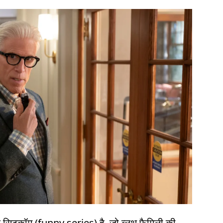
कॉम (funny series) है, जो ब्लूथ फैमिली की