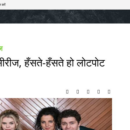
 करें
खेल
टेक – ऑटो
राज्य
मनोरंजन
लाइफस्टाइल
ज
सीरीज, हँसते-हँसते हो लोटपोट