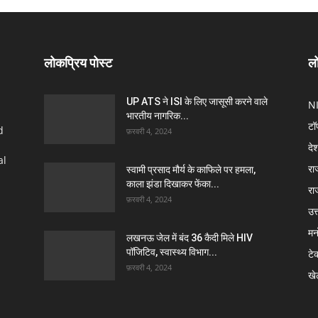
लोकप्रिय पोस्ट
लो
UP ATS ने ISI के लिए जासूसी करने वाले
N
भारतीय नागरिक...
टॉ
d
फ़रवरी 4, 2024
दे
al
रा
स्वामी प्रसाद मौर्य के काफिले पर हमला,
काला झंडा दिखाकर फेंका...
रा
फ़रवरी 4, 2024
उत्
मन
लखनऊ जेल में बंद 36 कैदी मिले HIV
पॉजिटिव, स्वास्थ्य विभाग...
टे
फ़रवरी 4, 2024
खे