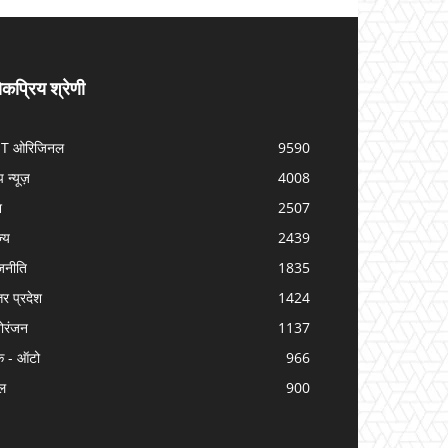
कप्रिय श्रेणी
IT ओरिजिनल
9590
प न्यूज़
4008
श
2507
ज्य
2439
जनीति
1835
तर प्रदेश
1424
ोरंजन
1137
क - ऑटो
966
ल
900