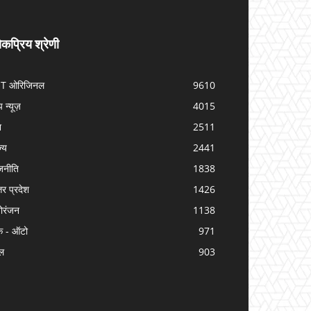
कप्रिय श्रेणी
IT ओरिजिनल
9610
प न्यूज़
4015
श
2511
ज्य
2441
जनीति
1838
तर प्रदेश
1426
ोरंजन
1138
क - ऑटो
971
ल
903