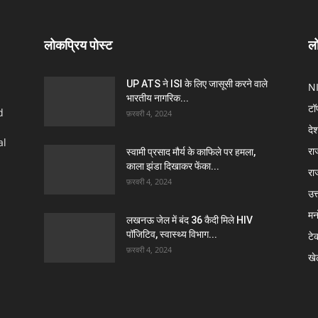
लोकप्रिय पोस्ट
लो
UP ATS ने ISI के लिए जासूसी करने वाले
N
भारतीय नागरिक...
टॉ
d
फ़रवरी 4, 2024
दे
al
रा
स्वामी प्रसाद मौर्य के काफिले पर हमला,
काला झंडा दिखाकर फेंका...
रा
फ़रवरी 4, 2024
उत्
मन
लखनऊ जेल में बंद 36 कैदी मिले HIV
पॉजिटिव, स्वास्थ्य विभाग...
टे
फ़रवरी 4, 2024
खे