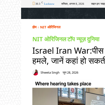
C
30.3
Lucknow
शनिवार, अगस्त 8, 2026
साइन इन/ ज्वाइ
होम
टॉप न्यूज़
अपराध
चुनाव
शिक्षा
होम
NIT ओरिजिनल
NIT ओरिजिनल
टॉप न्यूज़
दुनिया
Israel Iran War:पीस ड
हमले, जानें कहां हो सकत
Shweta Singh
जून 28, 2026