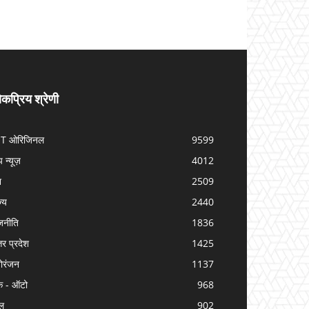
कप्रिय श्रेणी
IT ओरिजिनल
9599
प न्यूज़
4012
श
2509
ज्य
2440
जनीति
1836
तर प्रदेश
1425
ोरंजन
1137
क - ऑटो
968
ल
902