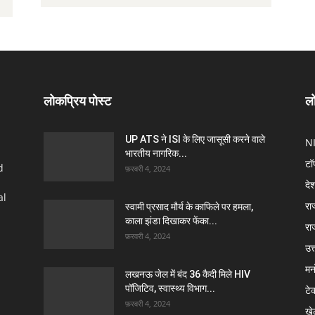
लोकप्रिय पोस्ट
लो
UP ATS ने ISI के लिए जासूसी करने वाले
N
भारतीय नागरिक...
टॉ
d
फ़रवरी 4, 2024
दे
al
रा
स्वामी प्रसाद मौर्य के काफिले पर हमला,
काला झंडा दिखाकर फेंका...
रा
फ़रवरी 4, 2024
उत्
मन
लखनऊ जेल में बंद 36 कैदी मिले HIV
पॉजिटिव, स्वास्थ्य विभाग...
टे
फ़रवरी 4, 2024
खे