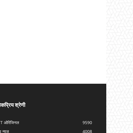
कप्रिय श्रेणी
IT ओरिजिनल
9590
प न्यूज़
4008