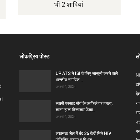
थीं 2 शादियां
लोकप्रिय पोस्ट
लो
UP ATS ने ISI के लिए जासूसी करने वाले
N
भारतीय नागरिक...
टॉ
d
फ़रवरी 4, 2024
दे
al
रा
स्वामी प्रसाद मौर्य के काफिले पर हमला,
काला झंडा दिखाकर फेंका...
रा
फ़रवरी 4, 2024
उत्
मन
लखनऊ जेल में बंद 36 कैदी मिले HIV
पॉजिटिव, स्वास्थ्य विभाग...