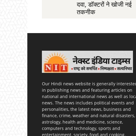
दवा, डॉक्टरों ने खोजी नई
तकनीक
Our Hindi news website is generally intereste
in publishing news and featuring articles on
national and international news as well as loc
news. The news includes political events and
personalities, the latest news, business and
finance, crime, weather and natural disasters,
astrology, health and medicine, science,
computers and technology, sports and
entertainment, society, food and cooking,