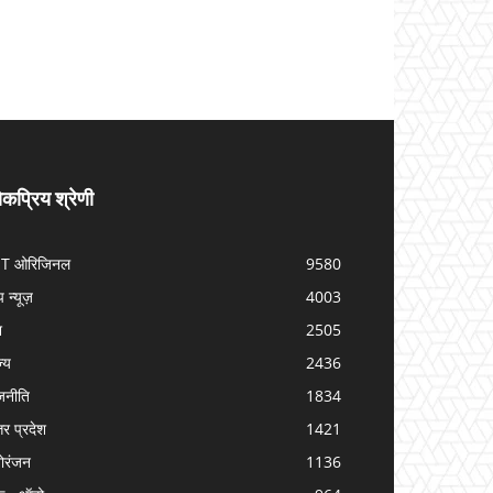
कप्रिय श्रेणी
IT ओरिजिनल
9580
प न्यूज़
4003
श
2505
ज्य
2436
जनीति
1834
तर प्रदेश
1421
ोरंजन
1136