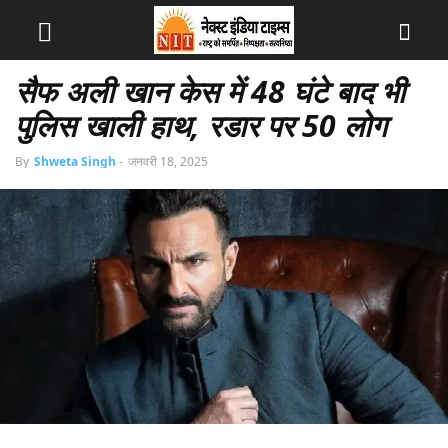
सैफ अली खान केस में 48 घंटे बाद भी
पुलिस खाली हाथ, रडार पर 50 लोग
By
Shweta Singh
-
जनवरी 18, 2025