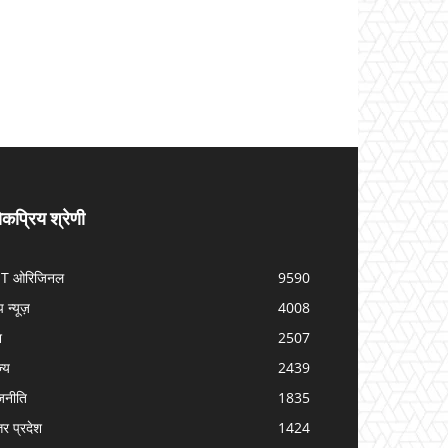
कप्रिय श्रेणी
IT ओरिजिनल
9590
प न्यूज़
4008
श
2507
ज्य
2439
जनीति
1835
तर प्रदेश
1424