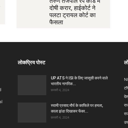
तरुण तेजपाल रेप कांड में
दोषी करार, हाईकोर्ट ने
पलटा ट्रायल कोर्ट का
फैसला
लोकप्रिय पोस्ट
लो
UP ATS ने ISI के लिए जासूसी करने वाले
N
भारतीय नागरिक...
टॉ
d
फ़रवरी 4, 2024
दे
al
रा
स्वामी प्रसाद मौर्य के काफिले पर हमला,
काला झंडा दिखाकर फेंका...
रा
फ़रवरी 4, 2024
उत्