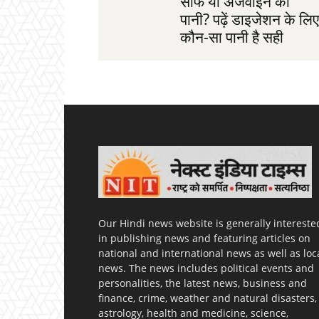
सौंफ या अजवाइन का
पानी? पढ़ें डाइजेशन के लिए
कौन-सा पानी है सही
Our Hindi news website is generally intereste
in publishing news and featuring articles on
national and international news as well as loc
news. The news includes political events and
personalities, the latest news, business and
finance, crime, weather and natural disasters,
astrology, health and medicine, science,