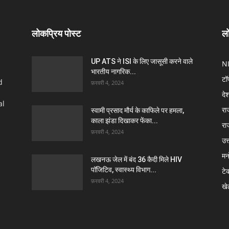
लोकप्रिय पोस्ट
लो
UP ATS ने ISI के लिए जासूसी करने वाले
N
भारतीय नागरिक...
टॉ
d
फ़रवरी 4, 2024
दे
al
रा
स्वामी प्रसाद मौर्य के काफिले पर हमला,
काला झंडा दिखाकर फेंका...
रा
फ़रवरी 4, 2024
उत्
मन
लखनऊ जेल में बंद 36 कैदी मिले HIV
पॉजिटिव, स्वास्थ्य विभाग...
टे
फ़रवरी 4, 2024
खे