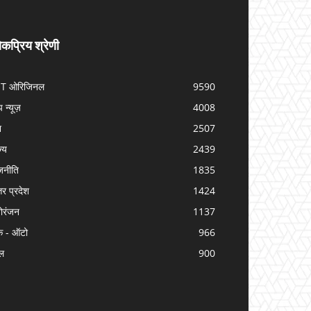
कप्रिय श्रेणी
IT ओरिजिनल
9590
प न्यूज़
4008
श
2507
ज्य
2439
जनीति
1835
तर प्रदेश
1424
ोरंजन
1137
क - ऑटो
966
ल
900