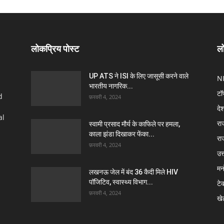
लोकप्रिय पोस्ट
लो
UP ATS ने ISI के लिए जासूसी करने वाले
N
भारतीय नागरिक...
टॉ
d
फ़रवरी 4, 2024
दे
al
रा
स्वामी प्रसाद मौर्य के काफिले पर हमला,
काला झंडा दिखाकर फेंका...
रा
फ़रवरी 4, 2024
उत्
मन
लखनऊ जेल में बंद 36 कैदी मिले HIV
पॉजिटिव, स्वास्थ्य विभाग...
टे
फ़रवरी 4, 2024
खे