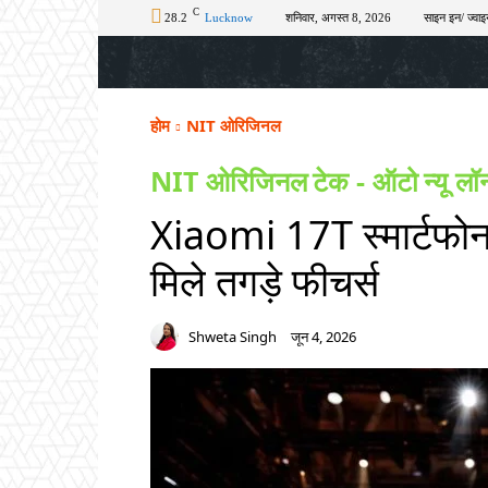
C
28.2
Lucknow
शनिवार, अगस्त 8, 2026
साइन इन/ ज्वाइ
होम
टॉप न्यूज़
अपराध
चुनाव
शिक्षा
होम
NIT ओरिजिनल
NIT ओरिजिनल
टेक - ऑटो
न्यू लॉ
Xiaomi 17T स्मार्टफोन 
मिले तगड़े फीचर्स
Shweta Singh
जून 4, 2026