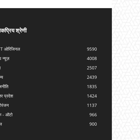
कप्रिय श्रेणी
IT ओरिजिनल
9590
प न्यूज़
4008
श
2507
ज्य
2439
जनीति
1835
तर प्रदेश
1424
ोरंजन
1137
क - ऑटो
966
ल
900