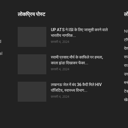
लोकप्रिय पोस्ट
लो
UP ATS ने ISI के लिए जासूसी करने वाले
N
भारतीय नागरिक...
टॉ
d
फ़रवरी 4, 2024
दे
al
रा
स्वामी प्रसाद मौर्य के काफिले पर हमला,
काला झंडा दिखाकर फेंका...
रा
फ़रवरी 4, 2024
उत्
मन
लखनऊ जेल में बंद 36 कैदी मिले HIV
पॉजिटिव, स्वास्थ्य विभाग...
टे
फ़रवरी 4, 2024
खे