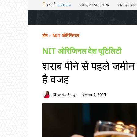
C
32.3
Lucknow
रविवार, अगस्त 9, 2026
साइन इन/ ज्वाइन
होम
टॉप न्यूज़
अपराध
चुनाव
शिक्षा
होम
NIT ओरिजिनल
NIT ओरिजिनल
देश
यूटिलिटी
शराब पीने से पहले जमीन पर
है वजह
Shweta Singh
दिसम्बर 9, 2025