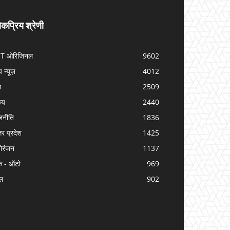
कप्रिय श्रेणी
IT ओरिजिनल
9602
प न्यूज़
4012
श
2509
ज्य
2440
जनीति
1836
तर प्रदेश
1425
ोरंजन
1137
क - ऑटो
969
ल
902