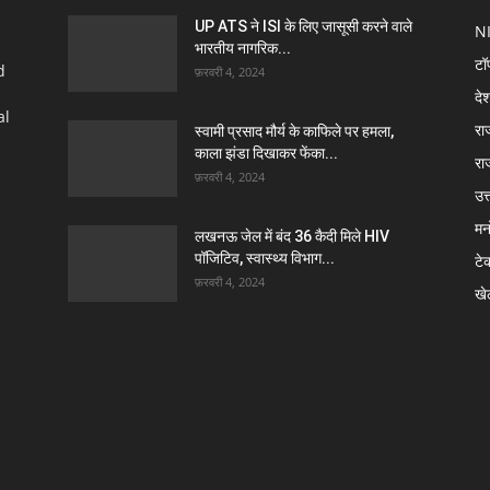
UP ATS ने ISI के लिए जासूसी करने वाले
N
भारतीय नागरिक...
टॉ
d
फ़रवरी 4, 2024
दे
al
रा
स्वामी प्रसाद मौर्य के काफिले पर हमला,
काला झंडा दिखाकर फेंका...
रा
फ़रवरी 4, 2024
उत्
मन
लखनऊ जेल में बंद 36 कैदी मिले HIV
पॉजिटिव, स्वास्थ्य विभाग...
टे
फ़रवरी 4, 2024
खे