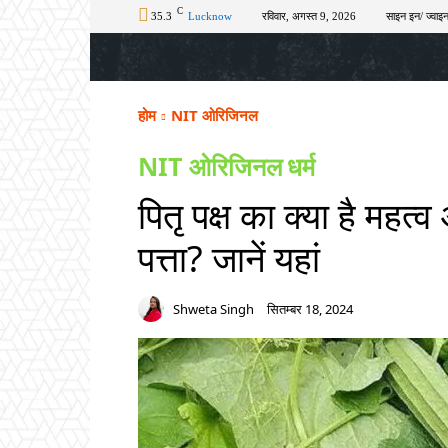
C
35.3
Lucknow
रविवार, अगस्त 9, 2026
साइन इन/ ज्वाइन
होम
टॉप न्यूज़
अपराध
चुनाव
शिक्षा
होम
NIT ओरिजिनल
NIT ओरिजिनल
धर्म
पितृ पक्ष का क्या है महत्
पत्ता? जानें यहां
Shweta Singh
सितम्बर 18, 2024