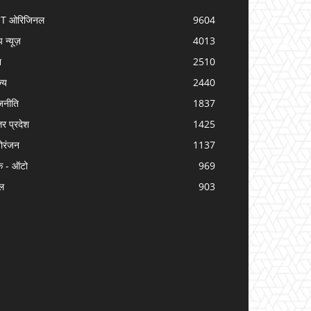
IT ओरिजिनल
9604
प न्यूज़
4013
श
2510
ज्य
2440
जनीति
1837
तर प्रदेश
1425
ोरंजन
1137
क - ऑटो
969
ल
903