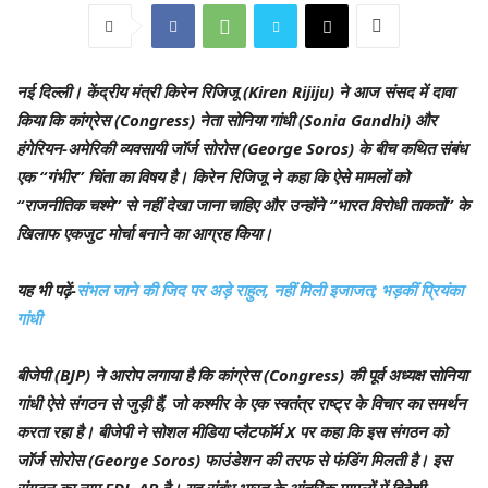
नई दिल्ली।
केंद्रीय मंत्री किरेन रिजिजू (Kiren Rijiju) ने आज संसद में दावा
किया कि कांग्रेस (Congress) नेता सोनिया गांधी (Sonia Gandhi) और
हंगेरियन-अमेरिकी व्यवसायी जॉर्ज सोरोस (George Soros) के बीच कथित संबंध
एक “गंभीर” चिंता का विषय है। किरेन रिजिजू ने कहा कि ऐसे मामलों को
“राजनीतिक चश्मे” से नहीं देखा जाना चाहिए और उन्होंने “भारत विरोधी ताकतों” के
खिलाफ एकजुट मोर्चा बनाने का आग्रह किया।
यह भी पढ़ें-
संभल जाने की जिद पर अड़े राहुल, नहीं मिली इजाजत; भड़कीं प्रियंका
गांधी
बीजेपी (BJP) ने आरोप लगाया है कि कांग्रेस (Congress) की पूर्व अध्यक्ष सोनिया
गांधी ऐसे संगठन से जुड़ी हैं, जो कश्मीर के एक स्वतंत्र राष्ट्र के विचार का समर्थन
करता रहा है। बीजेपी ने सोशल मीडिया प्लैटफॉर्म X पर कहा कि इस संगठन को
जॉर्ज सोरोस (George Soros) फाउंडेशन की तरफ से फंडिंग मिलती है। इस
संगठन का नाम FDL-AP है। यह संबंध भारत के आंतरिक मामलों में विदेशी