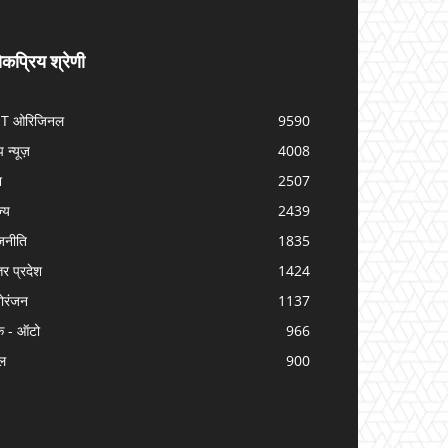
कप्रिय श्रेणी
IT ओरिजिनल
9590
प न्यूज़
4008
श
2507
ज्य
2439
जनीति
1835
तर प्रदेश
1424
ोरंजन
1137
क - ऑटो
966
ल
900