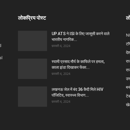
लोकप्रिय पोस्ट
लो
UP ATS ने ISI के लिए जासूसी करने वाले
N
भारतीय नागरिक...
टॉ
d
फ़रवरी 4, 2024
दे
al
रा
स्वामी प्रसाद मौर्य के काफिले पर हमला,
काला झंडा दिखाकर फेंका...
रा
फ़रवरी 4, 2024
उत्
मन
लखनऊ जेल में बंद 36 कैदी मिले HIV
पॉजिटिव, स्वास्थ्य विभाग...
टे
फ़रवरी 4, 2024
खे