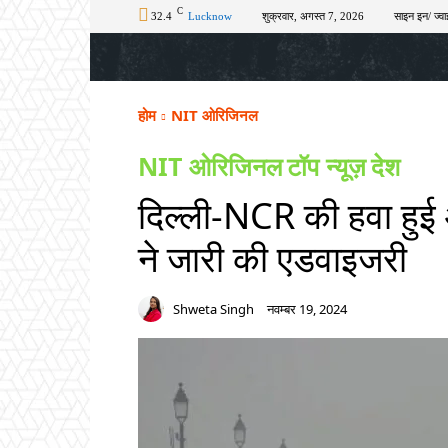
C
32.4
Lucknow
शुक्रवार, अगस्त 7, 2026
साइन इन/ ज्वा
होम
टॉप न्यूज़
अपराध
चुनाव
शिक्षा
होम
NIT ओरिजिनल
NIT ओरिजिनल
टॉप न्यूज़
देश
दिल्ली-NCR की हवा हुई 
ने जारी की एडवाइजरी
Shweta Singh
नवम्बर 19, 2024