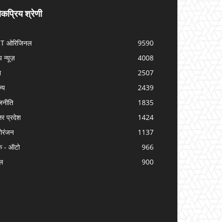
कप्रिय श्रेणी
IT ओरिजिनल
9590
प न्यूज़
4008
श
2507
ज्य
2439
जनीति
1835
तर प्रदेश
1424
ोरंजन
1137
क - ऑटो
966
ल
900