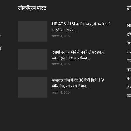
लोकप्रिय पोस्ट
लो
UP ATS ने ISI के लिए जासूसी करने वाले
N
भारतीय नागरिक...
टॉ
d
फ़रवरी 4, 2024
दे
al
रा
स्वामी प्रसाद मौर्य के काफिले पर हमला,
काला झंडा दिखाकर फेंका...
रा
फ़रवरी 4, 2024
उत्
मन
लखनऊ जेल में बंद 36 कैदी मिले HIV
पॉजिटिव, स्वास्थ्य विभाग...
टे
फ़रवरी 4, 2024
खे