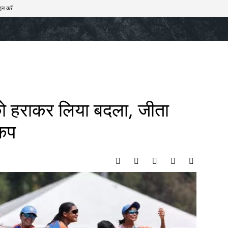
इन करें
खेल
टेक – ऑटो
राज्य
मनोरंजन
लाइफस्टाइल
श को हराकर लिया बदला, जीता
कप