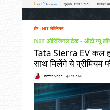
C
26.2
Lucknow
शुक्रवार, अगस्त 7, 2026
साइन इन/ ज्वा
होम
टॉप न्यूज़
अपराध
चुनाव
शिक्षा
होम
NIT ओरिजिनल
NIT ओरिजिनल
टेक - ऑटो
न्यू लॉ
Tata Sierra EV कल होग
साथ मिलेंगे ये प्रीमियम फ
Shweta Singh
जून 29, 2026