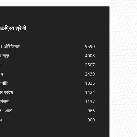
कप्रिय श्रेणी
IT ओरिजिनल
9590
प न्यूज़
4008
श
2507
ज्य
2439
जनीति
1835
तर प्रदेश
1424
ोरंजन
1137
क - ऑटो
966
ल
900