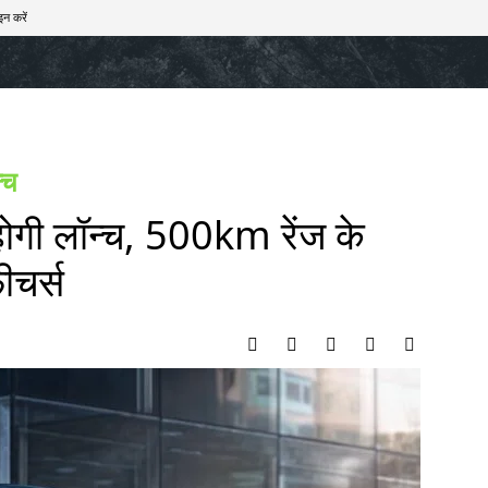
इन करें
खेल
टेक – ऑटो
राज्य
मनोरंजन
लाइफस्टाइल
न्च
ी लॉन्‍च, 500km रेंज के
ीचर्स