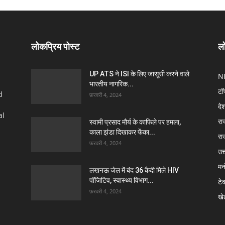
लोकप्रिय पोस्ट
लो
UP ATS ने ISI के लिए जासूसी करने वाले
N
भारतीय नागरिक...
टॉ
d
फ़रवरी 4, 2024
दे
al
रा
स्वामी प्रसाद मौर्य के काफिले पर हमला,
काला झंडा दिखाकर फेंका...
रा
फ़रवरी 4, 2024
उत्
मन
लखनऊ जेल में बंद 36 कैदी मिले HIV
पॉजिटिव, स्वास्थ्य विभाग...
टे
फ़रवरी 4, 2024
खे