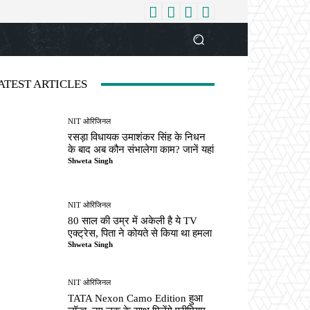
धर्म
देश
दुनिया
बिजनेस
वुमन
आपकी आवाज
व्यक्ति विशे
ATEST ARTICLES
NIT ओरिजिनल
रसड़ा विधायक उमाशंकर सिंह के निधन
के बाद अब कौन संभालेगा काम? जानें यहां
Shweta Singh
NIT ओरिजिनल
80 साल की उम्र में अकेली है ये TV
एक्ट्रेस, पिता ने कोयते से किया था हमला
Shweta Singh
NIT ओरिजिनल
TATA Nexon Camo Edition हुआ