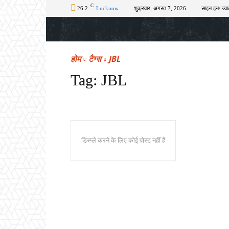
C
26.2
Lucknow
शुक्रवार, अगस्त 7, 2026
साइन इन/ ज्वा
होम
टॉप न्यूज़
अपराध
चुनाव
शिक्षा
होम
टैग्स
JBL
Tag:
JBL
डिस्प्ले करने के लिए कोई पोस्ट नहीं हैं