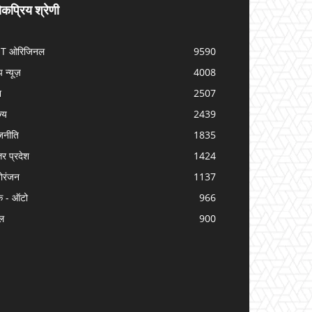
कप्रिय श्रेणी
IT ओरिजिनल
9590
प न्यूज़
4008
श
2507
ज्य
2439
जनीति
1835
तर प्रदेश
1424
ोरंजन
1137
क - ऑटो
966
ल
900