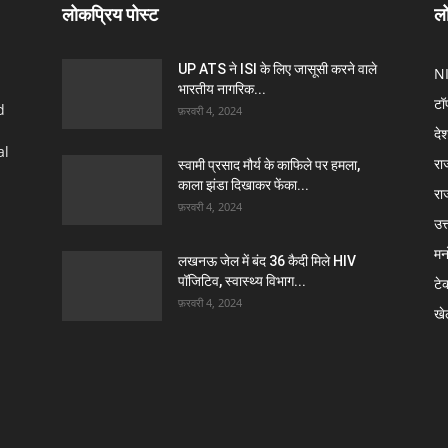
लोकप्रिय पोस्ट
लो
UP ATS ने ISI के लिए जासूसी करने वाले
N
भारतीय नागरिक...
टॉ
d
फ़रवरी 4, 2024
दे
al
रा
स्वामी प्रसाद मौर्य के काफिले पर हमला,
काला झंडा दिखाकर फेंका...
रा
फ़रवरी 4, 2024
उत्
मन
लखनऊ जेल में बंद 36 कैदी मिले HIV
पॉजिटिव, स्वास्थ्य विभाग...
टे
फ़रवरी 4, 2024
खे