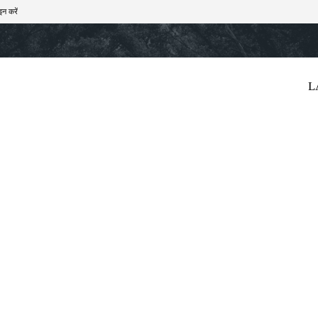
इन करें
खेल
टेक – ऑटो
राज्य
मनोरंजन
लाइफस्टाइल
L