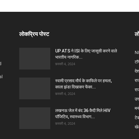
लोकप्रिय पोस्ट
लो
UP ATS ने ISI के लिए जासूसी करने वाले
N
भारतीय नागरिक...
टॉ
d
फ़रवरी 4, 2024
दे
al
रा
स्वामी प्रसाद मौर्य के काफिले पर हमला,
काला झंडा दिखाकर फेंका...
रा
फ़रवरी 4, 2024
उत्
मन
लखनऊ जेल में बंद 36 कैदी मिले HIV
पॉजिटिव, स्वास्थ्य विभाग...
टे
फ़रवरी 4, 2024
खे