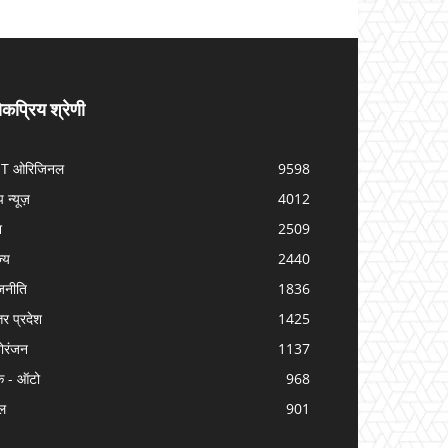
कप्रिय श्रेणी
IT ओरिजिनल
9598
प न्यूज़
4012
श
2509
ज्य
2440
जनीति
1836
तर प्रदेश
1425
ोरंजन
1137
क - ऑटो
968
ल
901