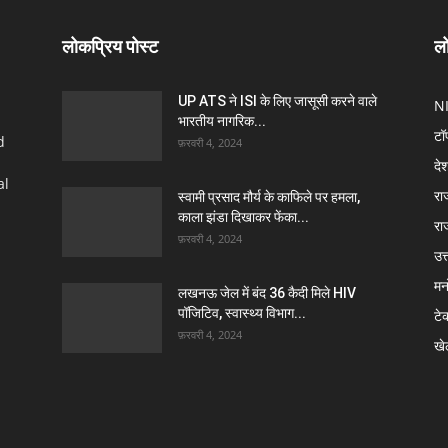
लोकप्रिय पोस्ट
लो
UP ATS ने ISI के लिए जासूसी करने वाले
N
भारतीय नागरिक...
टॉ
d
फ़रवरी 4, 2024
दे
al
रा
स्वामी प्रसाद मौर्य के काफिले पर हमला,
काला झंडा दिखाकर फेंका...
रा
फ़रवरी 4, 2024
उत्
मन
लखनऊ जेल में बंद 36 कैदी मिले HIV
पॉजिटिव, स्वास्थ्य विभाग...
टे
फ़रवरी 4, 2024
खे