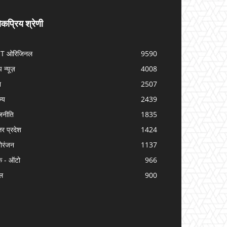
कप्रिय श्रेणी
IT ओरिजिनल
9590
प न्यूज़
4008
श
2507
ज्य
2439
जनीति
1835
तर प्रदेश
1424
ोरंजन
1137
क - ऑटो
966
ल
900