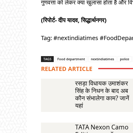
गुणवत्ता को लेकर क्या खुलासा होता है और 
(रिपोर्ट- दीप यादव, सिद्धार्थनगर)
Tag: #nextindiatimes #FoodDepa
TAGS
Food department
nextindiatimes
police
RELATED ARTICLE
रसड़ा विधायक उमाशंकर
सिंह के निधन के बाद अब
कौन संभालेगा काम? जानें
यहां
TATA Nexon Camo