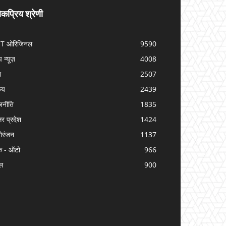
कप्रिय श्रेणी
IT ओरिजिनल
9590
प न्यूज़
4008
श
2507
ज्य
2439
जनीति
1835
तर प्रदेश
1424
ोरंजन
1137
क - ऑटो
966
ल
900