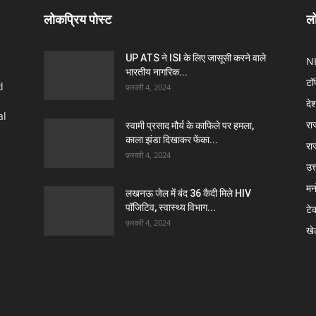
लोकप्रिय पोस्ट
लो
UP ATS ने ISI के लिए जासूसी करने वाले
N
भारतीय नागरिक...
टॉ
d
फ़रवरी 4, 2024
दे
al
रा
स्वामी प्रसाद मौर्य के काफिले पर हमला,
काला झंडा दिखाकर फेंका...
रा
फ़रवरी 4, 2024
उत्
मन
लखनऊ जेल में बंद 36 कैदी मिले HIV
पॉजिटिव, स्वास्थ्य विभाग...
टे
फ़रवरी 4, 2024
खे