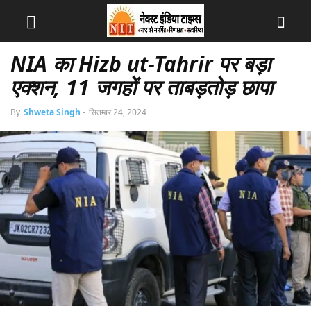
NIA का Hizb ut-Tahrir पर बड़ा
एक्शन, 11 जगहों पर ताबड़तोड़ छापा
By
Shweta Singh
-
सितम्बर 24, 2024