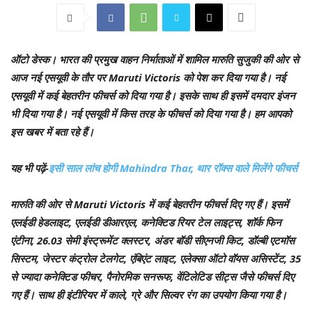
ऑटो डेस्क।
भारत की प्रमुख वाहन निर्माताओं में शामिल मारुति सुजुकी की ओर से
आज नई एसयूवी के तौर पर Maruti Victoris को पेश कर दिया गया है। नई
एसयूवी में कई बेहतरीन फीचर्स को दिया गया है। इसके साथ ही इसमें दमदार इंजन
भी दिया गया है। नई एसयूवी में किस तरह के फीचर्स को दिया गया है। हम आपको
इस खबर में बता रहे हैं।
यह भी पढ़ें-
इसी साल लांच होगी Mahindra Thar, थार रॉक्स वाले मिलेंगे फीचर्स
मारुति की ओर से Maruti Victoris में कई बेहतरीन फीचर्स दिए गए हैं। इसमें
एलईडी हेडलाइट, एलईडी डीआरएल, कनेक्‍टिड रियर टेल लाइट्स, शॉर्क फिन
एंटीना, 26.03 सेमी इंस्‍ट्रूमेंट क्‍लस्‍टर, अंडर बॉडी सीएनजी किट, डॉल्‍बी एटमॉस
सिस्‍टम, जेस्‍टर कंट्रोल टेलगेट, एंबिएंट लाइट, एलेक्‍सा ऑटो वॉयस असिस्‍टेंट, 35
से ज्‍यादा कनेक्‍टिड फीचर, पैनोरमिक सनरूफ, वेंटिलेटिड सीट्स जैसे फीचर्स दिए
गए हैं। साथ ही इंटीरियर में काले, ग्रे और सिल्‍वर रंग का उपयोग किया गया है।