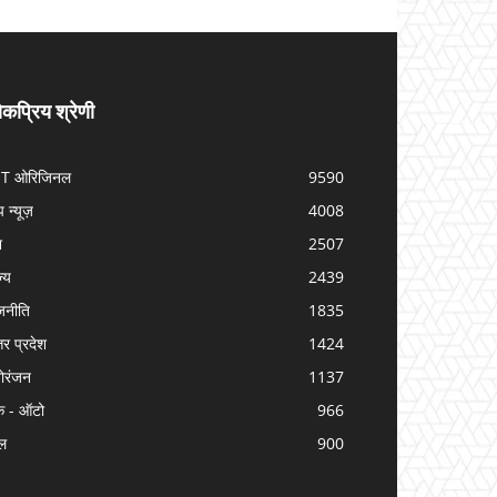
कप्रिय श्रेणी
IT ओरिजिनल
9590
प न्यूज़
4008
श
2507
ज्य
2439
जनीति
1835
तर प्रदेश
1424
ोरंजन
1137
क - ऑटो
966
ल
900