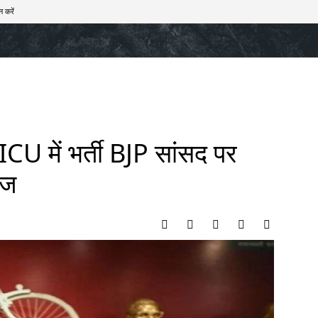
न करें
खेल
टेक – ऑटो
राज्य
मनोरंजन
लाइफस्टाइल
ICU में भर्ती BJP सांसद पर
ंज