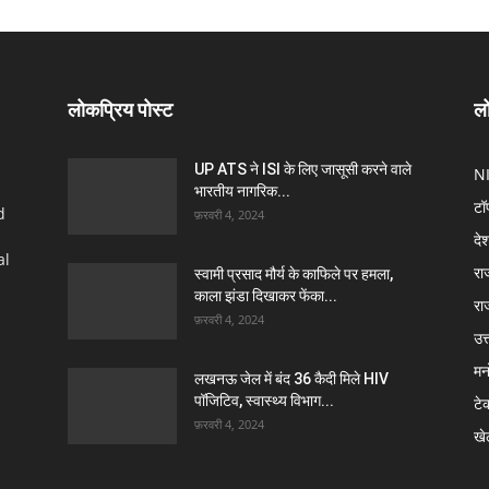
लोकप्रिय पोस्ट
लो
UP ATS ने ISI के लिए जासूसी करने वाले
N
भारतीय नागरिक...
टॉ
d
फ़रवरी 4, 2024
दे
al
रा
स्वामी प्रसाद मौर्य के काफिले पर हमला,
काला झंडा दिखाकर फेंका...
रा
फ़रवरी 4, 2024
उत्
मन
लखनऊ जेल में बंद 36 कैदी मिले HIV
पॉजिटिव, स्वास्थ्य विभाग...
टे
फ़रवरी 4, 2024
खे