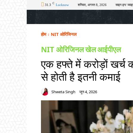
C
31.3
Lucknow
शनिवार, अगस्त 8, 2026
साइन इन/ ज्वाइ
होम
टॉप न्यूज़
अपराध
चुनाव
शिक्षा
होम
NIT ओरिजिनल
NIT ओरिजिनल
खेल
आईपीएल
एक हफ्ते में करोड़ों खर्च क
से होती है इतनी कमाई
Shweta Singh
जून 4, 2026