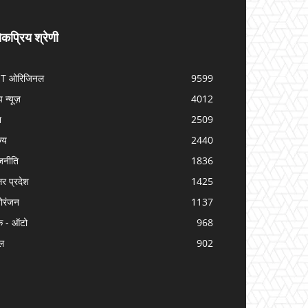
कप्रिय श्रेणी
IT ओरिजिनल
9599
प न्यूज़
4012
श
2509
ज्य
2440
जनीति
1836
तर प्रदेश
1425
ोरंजन
1137
क - ऑटो
968
ल
902