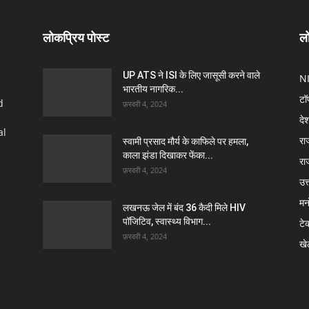
लोकप्रिय पोस्ट
लो
UP ATS ने ISI के लिए जासूसी करने वाले
N
भारतीय नागरिक...
टॉ
d
फ़रवरी 4, 2024
दे
al
रा
स्वामी प्रसाद मौर्य के काफिले पर हमला,
काला झंडा दिखाकर फेंका...
रा
फ़रवरी 4, 2024
उत्
मन
लखनऊ जेल में बंद 36 कैदी मिले HIV
पॉजिटिव, स्वास्थ्य विभाग...
टे
फ़रवरी 4, 2024
खे