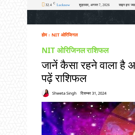
C
32.4
Lucknow
शुक्रवार, अगस्त 7, 2026
साइन इन/ ज्वा
होम
टॉप न्यूज़
अपराध
चुनाव
शिक्षा
होम
NIT ओरिजिनल
NIT ओरिजिनल
राशिफल
जानें कैसा रहने वाला ह
पढ़ें राशिफल
Shweta Singh
दिसम्बर 31, 2024