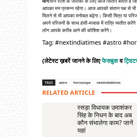
मीन
:मीन राशि के जातकों के लिए आज सितारे बताते हैं 
आपका मन प्रसन्न रहेगा। आज आपको संतान पक्ष से भ
मिलने से भी आपका मनोबल बढ़ेगा। किसी मित्र या 
अपने परिजनों के साथ हंसी-मजाक में रात्रि व्यतीत करें
लोग आपके करीब आने की कोशिश करेंगे।
Tag: #nextindiatimes #astro #ho
(लेटेस्ट ख़बरें जानने के लिए
फेसबुक
व
ट्वि
TAGS
astro
horoscope
nextindiatimes
RELATED ARTICLE
रसड़ा विधायक उमाशंकर
सिंह के निधन के बाद अब
कौन संभालेगा काम? जानें
यहां